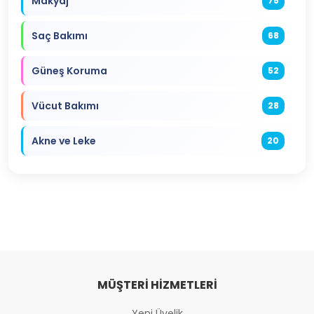
Makyaj
75
Saç Bakımı
68
Güneş Koruma
52
Vücut Bakımı
28
Akne ve Leke
20
MÜŞTERI HIZMETLERI
Yeni Üyelik