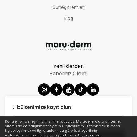
Güneş Kremleri
Blog
Yeniliklerden
Haberiniz Olsun!
E-bültenimize kayıt olun!
Daha iyi bir deneyim için izninizi istiyoruz.
Maruderm
olarak, internet
sitemizde edindiğiniz deneyiminizi iyileştirmek, sitemizdeki işlevleri
kişiselleştirmek ve ilgi alanlarınıza göre özelleştirilmiş
reklam/pazarlama faaliyetleri yürütebilmek için çerezler