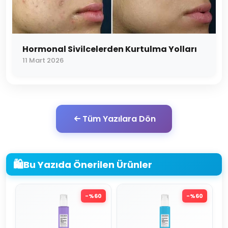
Hormonal Sivilcelerden Kurtulma Yolları
11 Mart 2026
Tüm Yazılara Dön
🛍️
Bu Yazıda Önerilen Ürünler
-%
60
-%
60