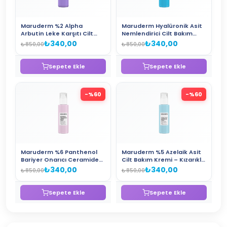
Maruderm %2 Alpha
Maruderm Hyalüronik Asit
Arbutin Leke Karşıtı Cilt
Nemlendirici Cilt Bakım
Bakım Kremi – Niacinamide
Kremi 200 ML
₺340,00
₺340,00
₺850,00
₺850,00
ve Peptid İçeren Aydınlatıcı
Yüz Kremi 200 ML
Sepete Ekle
Sepete Ekle
-%
60
-%
60
Maruderm %6 Panthenol
Maruderm %5 Azelaik Asit
Bariyer Onarıcı Ceramide
Cilt Bakım Kremi – Kızarıklık
Cilt Bakım Kremi –
ve Cilt Tonu Eşitsizliği
₺340,00
₺340,00
₺850,00
₺850,00
Nemlendirici ve Cilt Bariyeri
Karşıtı Nemlendirici Yüz
Güçlendirici Krem 200 ML
Bakım Kremi 200 ML
Sepete Ekle
Sepete Ekle