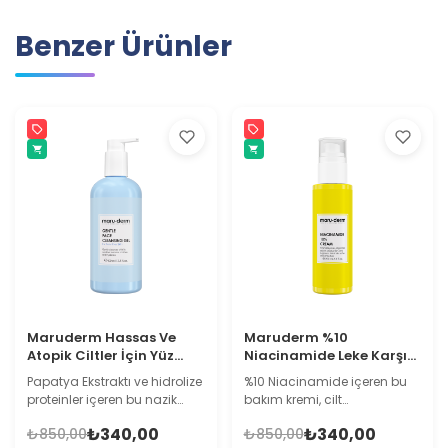
Benzer Ürünler
Maruderm Hassas Ve
Maruderm %10
Atopik Ciltler İçin Yüz
Niacinamide Leke Karşıtı
Temizleme Jeli 400 ML
ve Gözenek Sıkılaştırıcı
Papatya Ekstraktı ve hidrolize
%10 Niacinamide içeren bu
Krem – Hyalüronik Asit ve
proteinler içeren bu nazik
bakım kremi, cilt
Panthenol İçeren Cilt
temizleme jeli; hassas ve
görünümünün daha dengeli
Bakım Kremi 200 ML
₺340,00
₺340,00
₺850,00
₺850,00
bariyer zayıflığı eğilimi
ve pürüzsüz olmasına