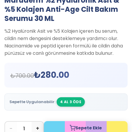
Maruderm %2 Hyalüronik Asit &
%5 Kolajen Anti-Age Cilt Bakım
Serumu 30 ML
%2 Hyalüronik Asit ve %5 Kolajen içeren bu serum,
cildin nem dengesini desteklemeye yardımcı olur.
Niacinamide ve peptid içeren formülü ile cildin daha
pürüzsüz ve canlı görünmesine katkıda bulunur.
₺
280.00
₺
700.00
Sepette Uygulanabilir:
4 AL 3 ÖDE
−
+
Sepete Ekle