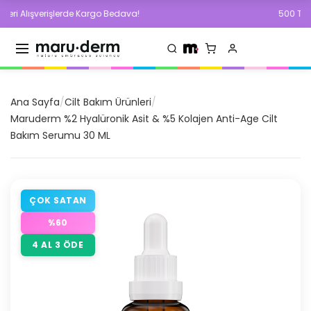
lışverişlerde Kargo Bedava!
500 TL ve Üzeri
Ana Sayfa
/
Cilt Bakım Ürünleri
/
Maruderm %2 Hyalüronik Asit & %5 Kolajen Anti-Age Cilt
Bakım Serumu 30 ML
ÇOK SATAN
%
60
4 AL 3 ÖDE