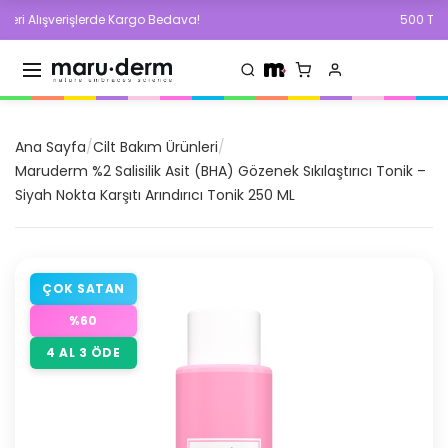
lışverişlerde Kargo Bedava!
500 TL ve Üzer
Ana Sayfa
/
Cilt Bakım Ürünleri
/
Maruderm %2 Salisilik Asit (BHA) Gözenek Sıkılaştırıcı Tonik –
Siyah Nokta Karşıtı Arındırıcı Tonik 250 ML
ÇOK SATAN
%
60
4 AL 3 ÖDE