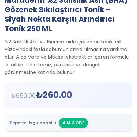
Maruderm %2 Salisilik Asit (BHA)
Gözenek Sıkılaştırıcı Tonik –
Siyah Nokta Karşıtı Arındırıcı
Tonik 250 ML
%2 Salisilik Asit ve Niacinamide içeren bu tonik, cilt
yüzeyindeki fazla sebumun arındırılmasına yardımcı
olur. Aloe Vera ve bitkisel ekstraktlar içeren formülü
ile cildin daha temiz, pürüzsüz ve dengeli
görünmesine katkıda bulunur.
₺
260.00
₺
650.00
Sepette Uygulanabilir:
4 AL 3 ÖDE