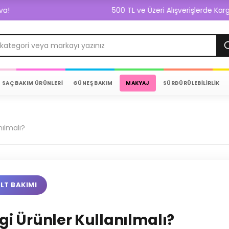
500 TL ve Üzeri Alışverişlerde Kargo Bedava!
SAÇ BAKIM ÜRÜNLERİ
GÜNEŞ BAKIM
MAKYAJ
SÜRDÜRÜLEBİLİRLİK
nılmalı?
ILT BAKIMI
i Ürünler Kullanılmalı?