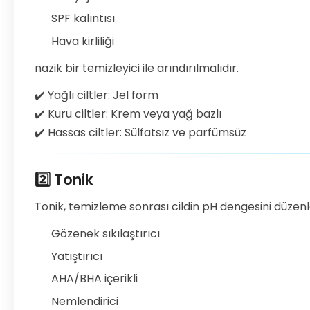
SPF kalıntısı
Hava kirliliği
nazik bir temizleyici ile arındırılmalıdır.
✔️ Yağlı ciltler: Jel form
✔️ Kuru ciltler: Krem veya yağ bazlı
✔️ Hassas ciltler: Sülfatsız ve parfümsüz
2️⃣ Tonik
Tonik, temizleme sonrası cildin pH dengesini düzenle
Gözenek sıkılaştırıcı
Yatıştırıcı
AHA/BHA içerikli
Nemlendirici