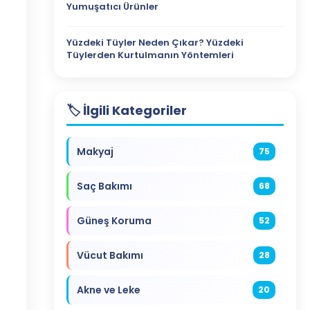
Yumuşatıcı Ürünler
Yüzdeki Tüyler Neden Çıkar? Yüzdeki
Tüylerden Kurtulmanın Yöntemleri
🏷️ İlgili Kategoriler
Makyaj
75
Saç Bakımı
68
Güneş Koruma
52
Vücut Bakımı
28
Akne ve Leke
20