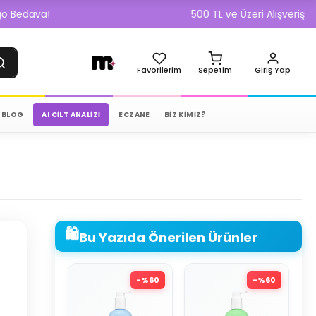
500 TL ve Üzeri Alışverişlerde Kargo
Favorilerim
Sepetim
Giriş Yap
BLOG
AI CILT ANALIZI
ECZANE
BİZ KİMİZ?
🛍️
Bu Yazıda Önerilen Ürünler
-%
60
-%
60