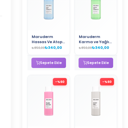
Maruderm
Maruderm
Hassas Ve Atopik
Karma ve Yağlı
Ciltler İçin Yüz
Ciltlere Özel
₺340,00
₺340,00
₺850,00
₺850,00
Temizleme Jeli
Salisilik Asit Yüz
400 ML
Temizleme Jeli
400 ML
Sepete Ekle
Sepete Ekle
-%
60
-%
60