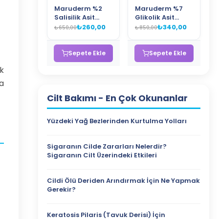
Maruderm %2
Maruderm %7
Salisilik Asit
Glikolik Asit
(BHA) Gözenek
Aydınlatıcı Tonik
₺260,00
₺340,00
₺650,00
₺850,00
Sıkılaştırıcı
– Leke Karşıtı ve
Tonik – Siyah
Cilt Yenileyici
Nokta Karşıtı
AHA Tonik 250
Sepete Ekle
Sepete Ekle
Arındırıcı Tonik
ML
ak
250 ML
la
Cilt Bakımı
- En Çok Okunanlar
Yüzdeki Yağ Bezlerinden Kurtulma Yolları
Sigaranın Cilde Zararları Nelerdir?
Sigaranın Cilt Üzerindeki Etkileri
Cildi Ölü Deriden Arındırmak İçin Ne Yapmak
Gerekir?
Keratosis Pilaris (Tavuk Derisi) İçin