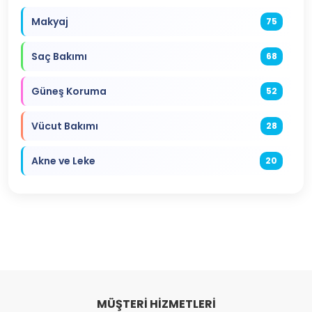
Makyaj
75
Saç Bakımı
68
Güneş Koruma
52
Vücut Bakımı
28
Akne ve Leke
20
MÜŞTERI HIZMETLERI