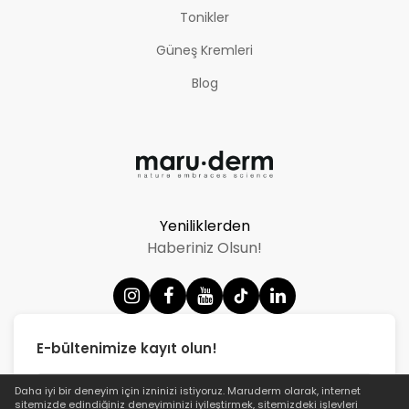
Tonikler
Güneş Kremleri
Blog
Yeniliklerden
Haberiniz Olsun!
E-bültenimize kayıt olun!
Daha iyi bir deneyim için izninizi istiyoruz.
Maruderm
olarak, internet
sitemizde edindiğiniz deneyiminizi iyileştirmek, sitemizdeki işlevleri