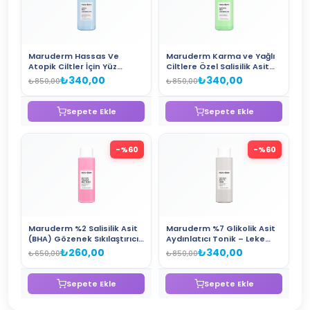
Maruderm Hassas Ve
Maruderm Karma ve Yağlı
Atopik Ciltler İçin Yüz
Ciltlere Özel Salisilik Asit
Temizleme Jeli 400 ML
Yüz Temizleme Jeli 400 ML
₺340,00
₺340,00
₺850,00
₺850,00
Sepete Ekle
Sepete Ekle
-%
60
-%
60
Maruderm %2 Salisilik Asit
Maruderm %7 Glikolik Asit
(BHA) Gözenek Sıkılaştırıcı
Aydınlatıcı Tonik – Leke
Tonik – Siyah Nokta Karşıtı
Karşıtı ve Cilt Yenileyici
₺260,00
₺340,00
₺650,00
₺850,00
Arındırıcı Tonik 250 ML
AHA Tonik 250 ML
Sepete Ekle
Sepete Ekle