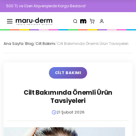
e Üzeri Alışverişlerde Kargo Bedava!
500 TL
Ana Sayfa
/
Blog
/
Cilt Bakımı
/
Cilt Bakımında Önemli Ürün Tavsiyeleri
CILT BAKIMI
Cilt Bakımında Önemli Ürün
Tavsiyeleri
21 Şubat 2026