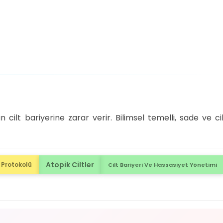
cilt bariyerine zarar verir. Bilimsel temelli, sade ve ci
Atopik Ciltler
Protokolü
Cilt Bariyeri Ve Hassasiyet Yönetimi