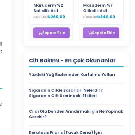
Maruderm %2
Maruderm %7
Salisilik Asit
Glikolik Asit
(BHA) Gözenek
Aydınlatıcı Tonik
₺260,00
₺340,00
₺650,00
₺850,00
Sıkılaştırıcı
– Leke Karşıtı ve
Tonik – Siyah
Cilt Yenileyici
Nokta Karşıtı
AHA Tonik 250
Sepete Ekle
Sepete Ekle
Arındırıcı Tonik
ML
ş
250 ML
t
Cilt Bakımı
- En Çok Okunanlar
Yüzdeki Yağ Bezlerinden Kurtulma Yolları
Sigaranın Cilde Zararları Nelerdir?
Sigaranın Cilt Üzerindeki Etkileri
yi
Cildi Ölü Deriden Arındırmak İçin Ne Yapmak
Gerekir?
Keratosis Pilaris (Tavuk Derisi) İçin