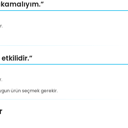
ıkamalıyım.”
r.
tkilidir.”
r.
 uygun ürün seçmek gerekir.
r