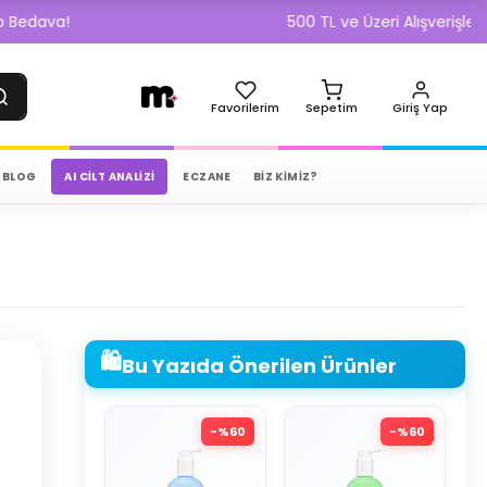
500 TL ve Üzeri Alışverişlerde Kargo B
Favorilerim
Sepetim
Giriş Yap
BLOG
AI CILT ANALIZI
ECZANE
BİZ KİMİZ?
🛍️
Bu Yazıda Önerilen Ürünler
-%
60
-%
60