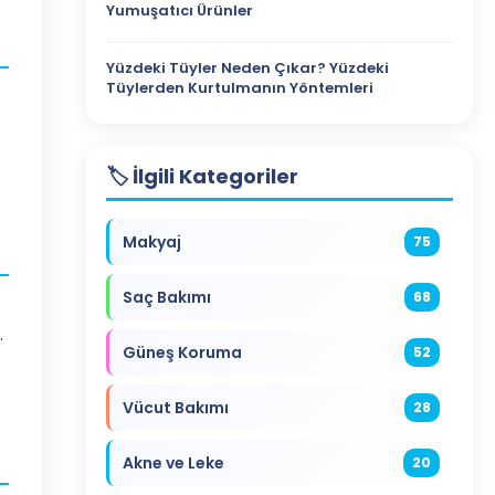
Yumuşatıcı Ürünler
Yüzdeki Tüyler Neden Çıkar? Yüzdeki
Tüylerden Kurtulmanın Yöntemleri
🏷️ İlgili Kategoriler
Makyaj
75
Saç Bakımı
68
.
Güneş Koruma
52
Vücut Bakımı
28
Akne ve Leke
20