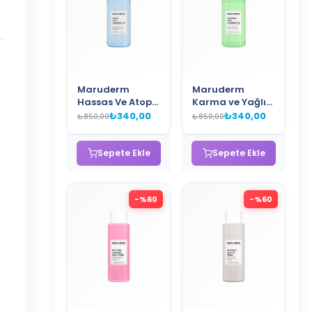
Maruderm
Maruderm
Hassas Ve Atopik
Karma ve Yağlı
Ciltler İçin Yüz
Ciltlere Özel
₺340,00
₺340,00
₺850,00
₺850,00
Temizleme Jeli
Salisilik Asit Yüz
400 ML
Temizleme Jeli
400 ML
Sepete Ekle
Sepete Ekle
-%
60
-%
60