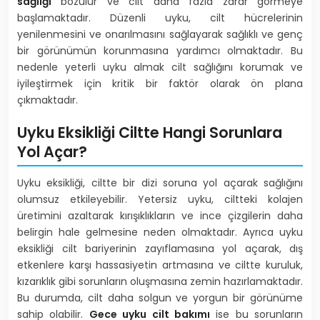
sağlığı
bozulur ve cilt daha fazla zarar görmeye
başlamaktadır. Düzenli uyku, cilt hücrelerinin
yenilenmesini ve onarılmasını sağlayarak sağlıklı ve genç
bir görünümün korunmasına yardımcı olmaktadır. Bu
nedenle yeterli uyku almak cilt sağlığını korumak ve
iyileştirmek için kritik bir faktör olarak ön plana
çıkmaktadır.
Uyku Eksikliği Ciltte Hangi Sorunlara
Yol Açar?
Uyku eksikliği, ciltte bir dizi soruna yol açarak sağlığını
olumsuz etkileyebilir. Yetersiz uyku, ciltteki kolajen
üretimini azaltarak kırışıklıkların ve ince çizgilerin daha
belirgin hale gelmesine neden olmaktadır. Ayrıca uyku
eksikliği cilt bariyerinin zayıflamasına yol açarak, dış
etkenlere karşı hassasiyetin artmasına ve ciltte kuruluk,
kızarıklık gibi sorunların oluşmasına zemin hazırlamaktadır.
Bu durumda, cilt daha solgun ve yorgun bir görünüme
sahip olabilir.
Gece uyku cilt bakımı
ise bu sorunların