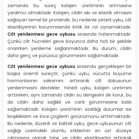
zamanda bu süreç kolajen üretiminin artmasına
yardımcı olmaktadır. Kolajen, cildin sıkı ve elastik olmasını
sağlayan temel bir proteindir, bu nedenle yeterli uyku, cilt
elastikiyetinin korunmasında kritik bir rol oynamaktadır.
Cilt yenilenmesi gece uykusu
sırasında hızlanmaktadır.
Çünkü cilt hücreleri gece boyunca daha hızlı bir şekilde
onarırken yenileme sağlanmaktadır. Bu durum, cildin
daha genç ve pürüzsüz görünmesini sağlamaktadır.
Cilt yenilenmesi gece uykusu
sırasında gerçekleşen bir
başka önemli süreçtir; çünkü uyku, vücutta büyüme
hormonlarının salınımını arttırarak cilt dokusunun
yenilenmesini destekler. Yeterli uyku, kolajen üretimini
arttırırken, aynı zamanda cildin su dengesini de korur, bu
da cildin daha sağlıklı ve canlı görünmesine katkı
sağlamaktadır. Kolajen üretiminin azaldığı durumlar ise
kırışıklıkların ve ince çizgilerin görünümünü arttırmaktadır.
Bu nedenle, düzenli ve kaliteli uyku, gece uykusunun cilt
sağlığı üzerindeki olumlu etkilerinin en üst düzeye
çıkmasına olanak tanır ve cildin elastikiyetini artırarak