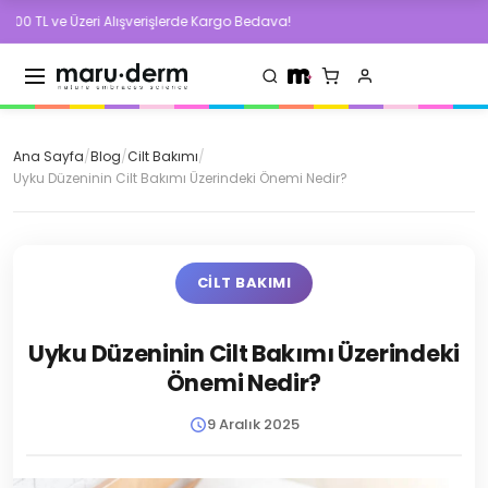
Üzeri Alışverişlerde Kargo Bedava!
500 TL v
Ana Sayfa
/
Blog
/
Cilt Bakımı
/
Uyku Düzeninin Cilt Bakımı Üzerindeki Önemi Nedir?
CILT BAKIMI
Uyku Düzeninin Cilt Bakımı Üzerindeki
Önemi Nedir?
9 Aralık 2025