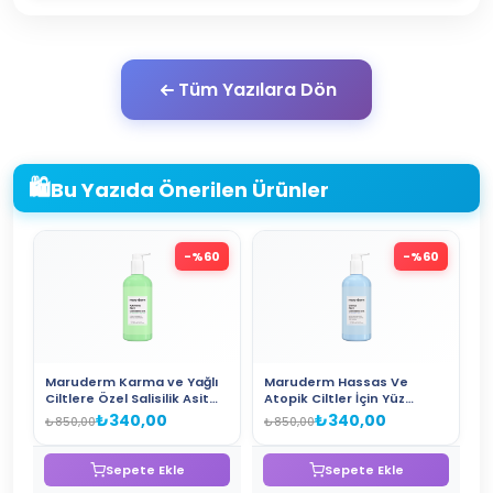
Tüm Yazılara Dön
🛍️
Bu Yazıda Önerilen Ürünler
-%
60
-%
60
Maruderm Karma ve Yağlı
Maruderm Hassas Ve
Ciltlere Özel Salisilik Asit
Atopik Ciltler İçin Yüz
Yüz Temizleme Jeli 400 ML
Temizleme Jeli 400 ML
₺340,00
₺340,00
₺850,00
₺850,00
Sepete Ekle
Sepete Ekle