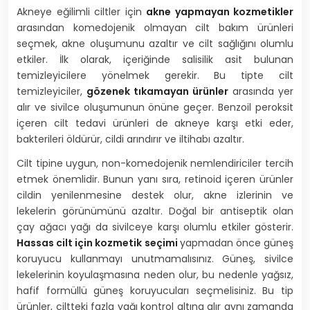
Akneye eğilimli ciltler için
akne yapmayan kozmetikler
arasından komedojenik olmayan cilt bakım ürünleri
seçmek, akne oluşumunu azaltır ve cilt sağlığını olumlu
etkiler. İlk olarak, içeriğinde salisilik asit bulunan
temizleyicilere yönelmek gerekir. Bu tipte cilt
temizleyiciler,
gözenek tıkamayan ürünler
arasında yer
alır ve sivilce oluşumunun önüne geçer. Benzoil peroksit
içeren cilt tedavi ürünleri de akneye karşı etki eder,
bakterileri öldürür, cildi arındırır ve iltihabı azaltır.
Cilt tipine uygun, non-komedojenik nemlendiriciler tercih
etmek önemlidir. Bunun yanı sıra, retinoid içeren ürünler
cildin yenilenmesine destek olur, akne izlerinin ve
lekelerin görünümünü azaltır. Doğal bir antiseptik olan
çay ağacı yağı da sivilceye karşı olumlu etkiler gösterir.
Hassas cilt için kozmetik seçimi
yapmadan önce güneş
koruyucu kullanmayı unutmamalısınız. Güneş, sivilce
lekelerinin koyulaşmasına neden olur, bu nedenle yağsız,
hafif formüllü güneş koruyucuları seçmelisiniz. Bu tip
ürünler, ciltteki fazla yağı kontrol altına alır aynı zamanda