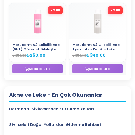
-%
60
-%
60
Maruderm %2 Salisilik Asit
Maruderm %7 Glikolik Asit
(BHA) Gözenek Sıkılaştırıcı
Aydınlatıcı Tonik – Leke
Tonik – Siyah Nokta Karşıtı
Karşıtı ve Cilt Yenileyici
₺260,00
₺340,00
₺650,00
₺850,00
Arındırıcı Tonik 250 ML
AHA Tonik 250 ML
Sepete Ekle
Sepete Ekle
Akne ve Leke
- En Çok Okunanlar
Hormonal Sivilcelerden Kurtulma Yolları
Sivilceleri Doğal Yollardan Giderme Rehberi