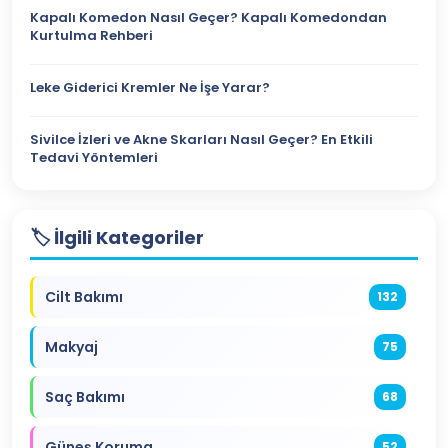
Kapalı Komedon Nasıl Geçer? Kapalı Komedondan
Kurtulma Rehberi
Leke Giderici Kremler Ne İşe Yarar?
Sivilce İzleri ve Akne Skarları Nasıl Geçer? En Etkili
Tedavi Yöntemleri
🏷️ İlgili Kategoriler
Cilt Bakımı
132
Makyaj
75
Saç Bakımı
68
Güneş Koruma
52