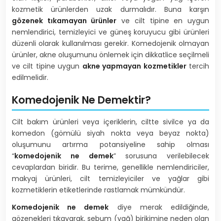
kozmetik ürünlerden uzak durmalıdır. Buna karşın
gözenek tıkamayan ürünler
ve cilt tipine en uygun
nemlendirici, temizleyici ve güneş koruyucu gibi ürünleri
düzenli olarak kullanılması gerekir. Komedojenik olmayan
ürünler, akne oluşumunu önlemek için dikkatlice seçilmeli
ve cilt tipine uygun
akne yapmayan kozmetikler
tercih
edilmelidir.
Komedojenik Ne Demektir?
Cilt bakım ürünleri veya içeriklerin, ciltte sivilce ya da
komedon (gömülü siyah nokta veya beyaz nokta)
oluşumunu artırma potansiyeline sahip olması
“
komedojenik ne demek
” sorusuna verilebilecek
cevaplardan biridir. Bu terime, genellikle nemlendiriciler,
makyaj ürünleri, cilt temizleyiciler ve yağlar gibi
kozmetiklerin etiketlerinde rastlamak mümkündür.
Komedojenik ne demek
diye merak edildiğinde,
gözenekleri tıkayarak, sebum (yağ) birikimine neden olan