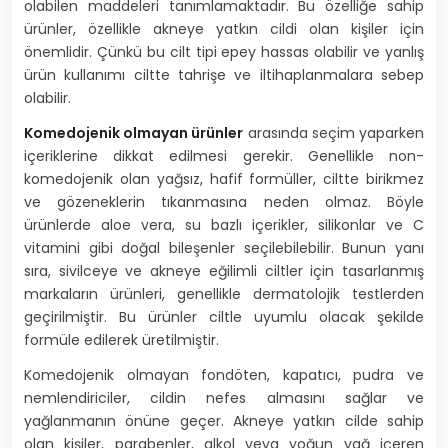
olabilen maddeleri tanımlamaktadır. Bu özelliğe sahip
ürünler, özellikle akneye yatkın cildi olan kişiler için
önemlidir. Çünkü bu cilt tipi epey hassas olabilir ve yanlış
ürün kullanımı ciltte tahrişe ve iltihaplanmalara sebep
olabilir.
Komedojenik olmayan ürünler
arasında seçim yaparken
içeriklerine dikkat edilmesi gerekir. Genellikle non-
komedojenik olan yağsız, hafif formüller, ciltte birikmez
ve gözeneklerin tıkanmasına neden olmaz. Böyle
ürünlerde aloe vera, su bazlı içerikler, silikonlar ve C
vitamini gibi doğal bileşenler seçilebilebilir. Bunun yanı
sıra, sivilceye ve akneye eğilimli ciltler için tasarlanmış
markaların ürünleri, genellikle dermatolojik testlerden
geçirilmiştir. Bu ürünler ciltle uyumlu olacak şekilde
formüle edilerek üretilmiştir.
Komedojenik olmayan fondöten, kapatıcı, pudra ve
nemlendiriciler, cildin nefes almasını sağlar ve
yağlanmanın önüne geçer. Akneye yatkın cilde sahip
olan kişiler, parabenler, alkol veya yoğun yağ içeren