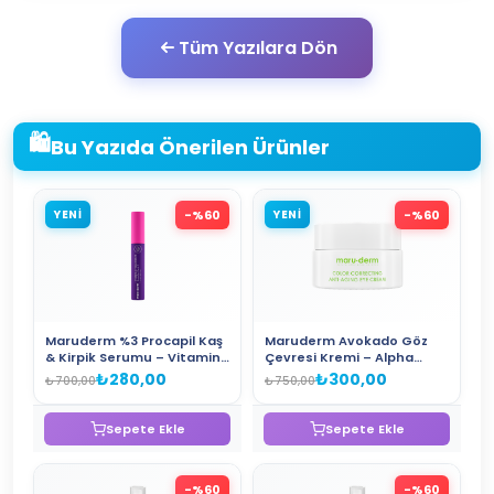
Tüm Yazılara Dön
🛍️
Bu Yazıda Önerilen Ürünler
YENİ
-%
60
YENİ
-%
60
Maruderm %3 Procapil Kaş
Maruderm Avokado Göz
& Kirpik Serumu – Vitamin
Çevresi Kremi – Alpha
E ve Peptid İçeren
Arbutin, Peptit ve
₺280,00
₺300,00
₺700,00
₺750,00
Güçlendirici Kaş Kirpik
Hyaluronik Asit İçeren
Serumu 6.5 ML
Kırışıklık Karşıtı Göz Kremi
15 ML
Sepete Ekle
Sepete Ekle
-%
60
-%
60