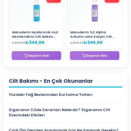
Maruderm Hyalüronik Asit
Maruderm %2 Alpha
Nemlendirici Cilt Bakım
Arbutin Leke Karşıtı Cilt
Kremi 200 ML
Bakım Kremi – Niacinamide
₺340,00
₺340,00
₺850,00
₺850,00
ve Peptid İçeren Aydınlatıcı
Yüz Kremi 200 ML
Sepete Ekle
Sepete Ekle
Cilt Bakımı
- En Çok Okunanlar
Yüzdeki Yağ Bezlerinden Kurtulma Yolları
Sigaranın Cilde Zararları Nelerdir? Sigaranın Cilt
Üzerindeki Etkileri
Cildi Ölü Deriden Arındırmak İçin Ne Yapmak Gerekir?