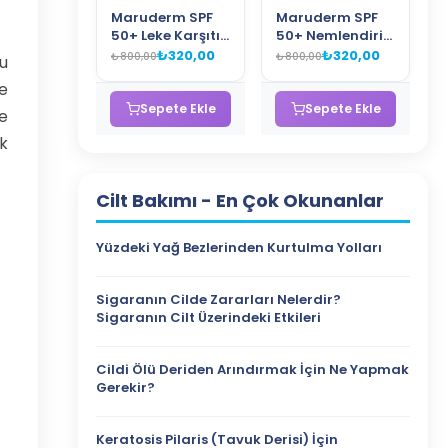
Maruderm SPF
Maruderm SPF
50+ Leke Karşıtı
50+ Nemlendirici
Güneş Kremi
Güneş Kremi
₺320,00
₺320,00
₺800,00
₺800,00
Bu
PA++++ – Alpha
PA++++ – Ectoin
ve
Arbutin İçeren
ve Hyalüronik
Yeni Nesil Kore
Asit İçeren Yeni
Sepete Ekle
Sepete Ekle
e
Filtreli Sunscreen
Nesil Kore Filtreli
ak
50 ML
Sunscreen 50 ML
Cilt Bakımı
- En Çok Okunanlar
Yüzdeki Yağ Bezlerinden Kurtulma Yolları
Sigaranın Cilde Zararları Nelerdir?
Sigaranın Cilt Üzerindeki Etkileri
Cildi Ölü Deriden Arındırmak İçin Ne Yapmak
Gerekir?
Keratosis Pilaris (Tavuk Derisi) İçin