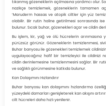
tıkanmış gözeneklerin açılmasına yardımcı olur. Sonr
nazikçe temizlemek, gözeneklerin tamamen açıl
‘Maruderm hassas ve atopik ciltler için yüz temizl
olabilir. Bir rutin haline getirilmesi sonrasında i
bulunur. Sıcak buhar, gözenekleri açar ve cildin d
Bu işlem, kir, yağ ve ölü hücrelerin arınmasına 
pürüzsüz görünür. Gözeneklerin temizlenmesi, sivi
Buhar banyosu ile gözenekleri temizlemek cildiniz
uygulayacağınız hafif bir temizleyici ile cildini
cildin derinlemesine temizlenmesini sağlar. Bir rut
ve sağlıklı görünmesine katkıda bulunur.
Kan Dolaşımını Hızlandırır
Buhar banyosu kan dolaşımını hızlandırma özelliği ci
yüzeydeki damarları genişleterek kan akışını artırır.
cilt hücreleri daha hızlı yenilenir.