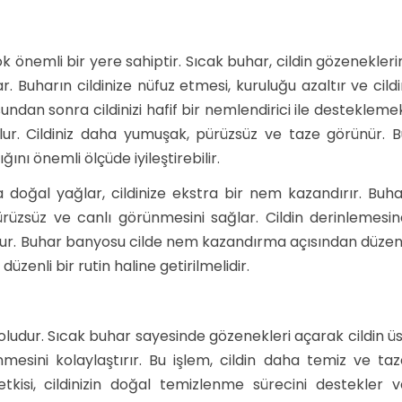
nemli bir yere sahiptir. Sıcak buhar, cildin gözenekleri
Buharın cildinize nüfuz etmesi, kuruluğu azaltır ve cild
dan sonra cildinizi hafif bir nemlendirici ile destekleme
ur. Cildiniz daha yumuşak, pürüzsüz ve taze görünür. B
ğını önemli ölçüde iyileştirebilir.
 doğal yağlar, cildinize ekstra bir nem kazandırır. Buha
üzsüz ve canlı görünmesini sağlar. Cildin derinlemesin
ur. Buhar banyosu cilde nem kazandırma açısından düzenl
üzenli bir rutin haline getirilmelidir.
oludur. Sıcak buhar sayesinde gözenekleri açarak cildin ü
mesini kolaylaştırır. Bu işlem, cildin daha temiz ve taz
kisi, cildinizin doğal temizlenme sürecini destekler v