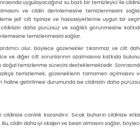
asında uygulayacağınız su bazlı bir temizleyici ile cildini
masını ve cildin derinlemesine temizlenmesini sağlar
eme jeli’ cilt tipinize ve hassasiyetlerine uygun bir seç
se cildinizin daha pürüzsüz ve sağlıklı görünmesine katkı
erinlemesine temizlenmesini sağlar.
yardımcı olur, böylece gözenekler tıkanmaz ve cilt dah
lce ve diğer cilt sorunlarının azalmasına katkıda bulunu
in doğal temizlenme sürecini desteklemektedir. Sonrasınd
zi nazikçe temizlemek, gözeneklerin tamamen açılmasını v
in haline getirilmesi durumunda ise cildinizin daha pürüzs
ldinize canlılık kazandırır. Sıcak buharın cildinize etkis
 Bu, cildin daha iyi oksijen ve besin almasını sağlar, böyle