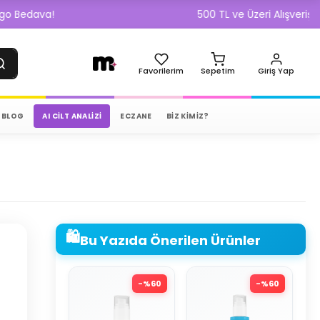
a!
500 TL ve Üzeri Alışverişlerde Kar
Favorilerim
Sepetim
Giriş Yap
BLOG
AI CILT ANALIZI
ECZANE
BİZ KİMİZ?
🛍️
Bu Yazıda Önerilen Ürünler
-%
60
-%
60