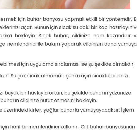
gidermek için buhar banyosu yapmak etkili bir yöntemdir. 
lerinizi açar. Bunun için sıcak su dolu bir kap hazırlayın 
kika bekleyin. Sıcak buhar, cildinize nem kazandırır v
fifçe nemlendirici ile bakım yaparak cildinizin daha yumuş
ilmesi için uygulama sıralaması ise şu şekilde olmalıdır;
ün. Su çok sıcak olmamalı, çünkü aşırı sıcaklık cildinizi
ızı büyük bir havluyla örtün, bu şekilde buharın yüzünüze
buharın cildinize nüfuz etmesini bekleyin.
ve üzerindeki kirler, yağlar buharla yumuşayacaktır. İşlem
in hafif bir nemlendirici kullanın. Cilt buhar banyosunun