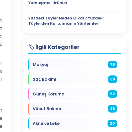
Yumuşatıcı Ürünler
Yüzdeki Tüyler Neden Çıkar? Yüzdeki
ni
Tüylerden Kurtulmanın Yöntemleri
in
k,
u
🏷️ İlgili Kategoriler
r
Makyaj
75
e
i
Saç Bakımı
68
Güneş Koruma
52
Vücut Bakımı
28
st
e
Akne ve Leke
20
e