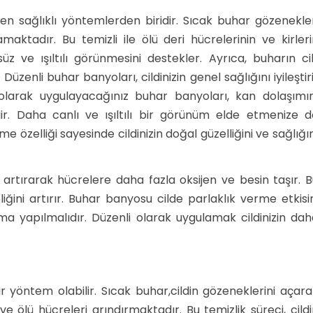
 sağlıklı yöntemlerden biridir. Sıcak buhar gözenekler
aktadır. Bu temizli ile ölü deri hücrelerinin ve kirleri
z ve ışıltılı görünmesini destekler. Ayrıca, buharın cil
. Düzenli buhar banyoları, cildinizin genel sağlığını iyileştir
li olarak uygulayacağınız buhar banyoları, kan dolaşımın
dir. Daha canlı ve ışıltılı bir görünüm elde etmenize d
e özelliği sayesinde cildinizin doğal güzelliğini ve sağlığı
ı artırarak hücrelere daha fazla oksijen ve besin taşır. 
zeliğini artırır. Buhar banyosu cilde parlaklık verme etkisi
ama yapılmalıdır. Düzenli olarak uygulamak cildinizin da
 yöntem olabilir. Sıcak buhar,cildin gözeneklerini açara
ve ölü hücreleri arındırmaktadır. Bu temizlik süreci, cild