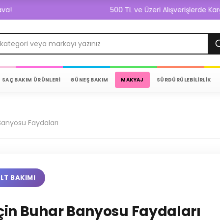
500 TL ve Üzeri Alışverişlerde Kargo Bedav
SAÇ BAKIM ÜRÜNLERİ
GÜNEŞ BAKIM
MAKYAJ
SÜRDÜRÜLEBİLİRLİK
 Banyosu Faydaları
ILT BAKIMI
İçin Buhar Banyosu Faydaları