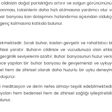
cildinizin doğal parlaklığını artırır ve solgun görünümün
zlanması, toksinlerin daha hızlı atılmasına yardımcı olur 
buhar banyosu kan dolaşımını hızlandırma açısından olduk
e genç kalmasına katkıda bulunur.
ekmektedir. Sıcak buhar, kasları gevşetir ve rahatlatıcı b
hissi yaratır. Buharın cildinize ve vücudunuza olan etkis
gerginlik seviyelerini azaltır. Buhar banyosunun huzur veri
an önce yapılan bir buhar banyosu ile gevşemenizi ve uyku
ksel hem de zihinsel olarak daha huzurlu bir uyku deneyi
 düşürür.
 meditasyon ve derin nefes almayı teşvik edebilmektedir
oları hem bedensel hem de zihinsel sağlığı iyileştirebili
ulunur.