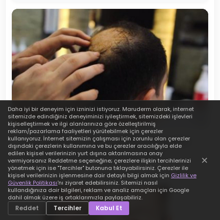
Daha iyi bir deneyim için izninizi istiyoruz.
Maruderm
olarak, internet
sitemizde edindiğiniz deneyiminizi iyileştirmek, sitemizdeki işlevleri
kişiselleştirmek ve ilgi alanlarınıza göre özelleştirilmiş
reklam/pazarlama faaliyetleri yürütebilmek için çerezler
kullanıyoruz. İnternet sitemizin çalışması için zorunlu olan çerezler
Procapil Nedir? Saça Faydaları Nelerdir?
dışındaki çerezlerin kullanımına ve bu çerezler aracılığıyla elde
Saç Serumu Nasıl Kullanılmalıdır?
edilen kişisel verilerinizin yurt dışına aktarılmasına onay
✕
vermiyorsanız Reddetme seçeneğine; çerezlere ilişkin tercihlerinizi
24 Şubat 2026
yönetmek için ise "Tercihler" butonuna tıklayabilirsiniz. Çerezler ile
kişisel verilerinizin işlenmesine dair detaylı bilgi almak için
Gizlilik ve
Güvenlik Politikası
'nı ziyaret edebilirsiniz. Sitemizi nasıl
kullandığınıza dair bilgileri, reklam ve analiz amaçları için Google
dahil olmak üzere iş ortaklarımızla paylaşabiliriz.
Reddet
Tercihler
Kabul Et