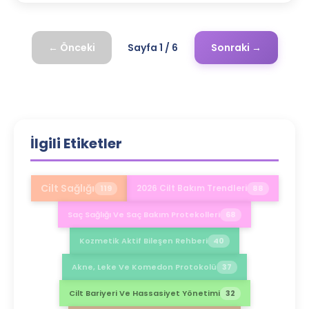
← Önceki
Sayfa
1
/
6
Sonraki →
İlgili Etiketler
Cilt Sağlığı
2026 Cilt Bakım Trendleri
119
88
Saç Sağlığı Ve Saç Bakım Protekolleri
68
Kozmetik Aktif Bileşen Rehberi
40
Akne, Leke Ve Komedon Protokolü
37
Cilt Bariyeri Ve Hassasiyet Yönetimi
32