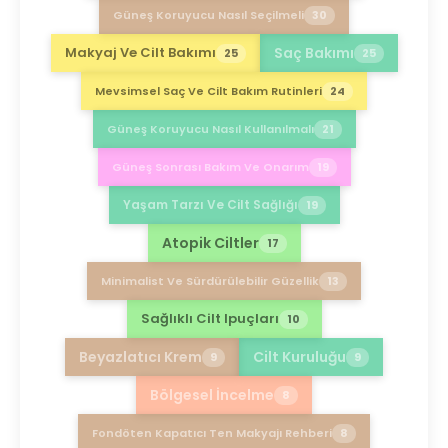
Güneş Koruyucu Nasıl Seçilmeli
30
Saç Bakımı
Makyaj Ve Cilt Bakımı
25
25
Mevsimsel Saç Ve Cilt Bakım Rutinleri
24
Güneş Koruyucu Nasıl Kullanılmalı
21
Güneş Sonrası Bakım Ve Onarım
19
Yaşam Tarzı Ve Cilt Sağlığı
19
Atopik Ciltler
17
Minimalist Ve Sürdürülebilir Güzellik
13
Sağlıklı Cilt Ipuçları
10
Beyazlatıcı Krem
Cilt Kuruluğu
9
9
Bölgesel İncelme
8
Fondöten Kapatıcı Ten Makyajı Rehberi
8