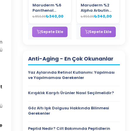
Maruderm %6
Maruderm %2
Panthenol
Alpha Arbutin
Bariyer Onarıcı
Leke Karşıtı Cilt
₺340,00
₺340,00
₺850,00
₺850,00
Ceramide Cilt
Bakım Kremi –
Bakım Kremi –
Niacinamide ve
Nemlendirici ve
Peptid İçeren
Sepete Ekle
Sepete Ekle
Cilt Bariyeri
Aydınlatıcı Yüz
ım
Güçlendirici
Kremi 200 ML
Krem 200 ML
nü
Anti-Aging
- En Çok Okunanlar
Yaz Aylarında Retinol Kullanımı: Yapılması
ve Yapılmaması Gerekenler
t
Kırışıklık Karşıtı Ürünler Nasıl Seçilmelidir?
nü
Göz Altı Işık Dolgusu Hakkında Bilinmesi
Gerekenler
e
Peptid Nedir? Cilt Bakımında Peptidlerin