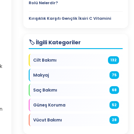
Rolü Nelerdir?
Kırışıklık Karşıtı Gençlik İksiri C Vitamini
🏷️ İlgili Kategoriler
Cilt Bakımı
132
k
Makyaj
75
Saç Bakımı
68
Güneş Koruma
52
in
Vücut Bakımı
28