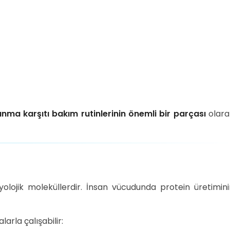
nma karşıtı bakım rutinlerinin önemli bir parçası
olara
iyolojik moleküllerdir. İnsan vücudunda protein üretimin
arla çalışabilir: