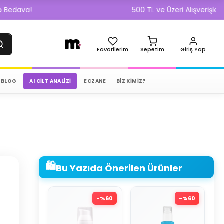
!
500 TL ve Üzeri Alışverişlerde Kargo
Favorilerim
Sepetim
Giriş Yap
BLOG
AI CILT ANALIZI
ECZANE
BİZ KİMİZ?
🛍️
Bu Yazıda Önerilen Ürünler
-%
60
-%
60