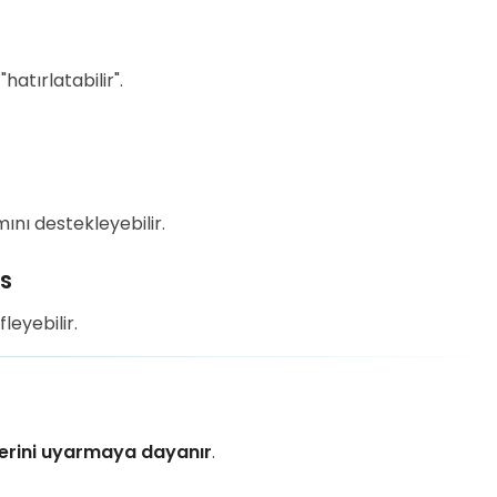
hatırlatabilir".
mını destekleyebilir.
es
leyebilir.
lerini uyarmaya dayanır
.