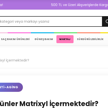
500 TL ve Üzeri Alışverişlerde Kargo Bedava
SAÇ BAKIM ÜRÜNLERİ
GÜNEŞ BAKIM
MAKYAJ
SÜRDÜRÜLEBİLİRLİK
ixyl İçermektedir?
NTI-AGING
ünler Matrixyl İçermektedir?