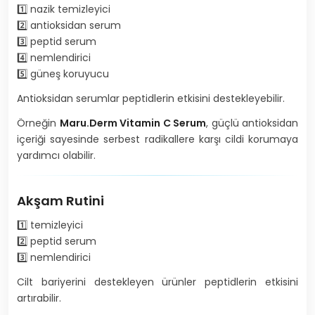
1️⃣ nazik temizleyici
2️⃣ antioksidan serum
3️⃣ peptid serum
4️⃣ nemlendirici
5️⃣ güneş koruyucu
Antioksidan serumlar peptidlerin etkisini destekleyebilir.
Örneğin
Maru.Derm Vitamin C Serum
, güçlü antioksidan
içeriği sayesinde serbest radikallere karşı cildi korumaya
yardımcı olabilir.
Akşam Rutini
1️⃣ temizleyici
2️⃣ peptid serum
3️⃣ nemlendirici
Cilt bariyerini destekleyen ürünler peptidlerin etkisini
artırabilir.