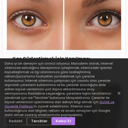
Kaş Gürleştirmek İçin Yapılması
Daha iyi bir deneyim için izninizi istiyoruz.
Maruderm
olarak, internet
Gerekenler
sitemizde edindiğiniz deneyiminizi iyileştirmek, sitemizdeki işlevleri
12 Mart 2026
kişiselleştirmek ve ilgi alanlarınıza göre özelleştirilmiş
reklam/pazarlama faaliyetleri yürütebilmek için çerezler
kullanıyoruz. İnternet sitemizin çalışması için zorunlu olan çerezler
dışındaki çerezlerin kullanımına ve bu çerezler aracılığıyla elde
edilen kişisel verilerinizin yurt dışına aktarılmasına onay
✕
vermiyorsanız Reddetme seçeneğine; çerezlere ilişkin tercihlerinizi
yönetmek için ise "Tercihler" butonuna tıklayabilirsiniz. Çerezler ile
kişisel verilerinizin işlenmesine dair detaylı bilgi almak için
Gizlilik ve
Güvenlik Politikası
'nı ziyaret edebilirsiniz. Sitemizi nasıl
kullandığınıza dair bilgileri, reklam ve analiz amaçları için Google
dahil olmak üzere iş ortaklarımızla paylaşabiliriz.
Reddet
Tercihler
Kabul Et