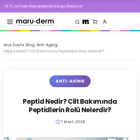
i Alışverişlerde Kargo Bedava!
500 TL ve Ü
Ana Sayfa
/
Blog
/
Anti-Aging
/
Peptid Nedir? Cilt Bakımında Peptidlerin Rolü Nelerdir?
ANTI-AGING
Peptid Nedir? Cilt Bakımında
Peptidlerin Rolü Nelerdir?
7 Mart 2026