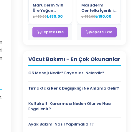
Maruderm %10
Maruderm
Üre Yoğun
Centella İçerikli
Nemlendirici
Vücut Kremi –
₺180,00
₺180,00
₺450,00
₺450,00
Vücut Kremi –
Niacinamide ve
Çok Kuru ve
Fermente Yeşil
Pürüzlü Ciltler
Çay Yağı İçeren
Sepete Ekle
Sepete Ekle
İçin Nemlendirici
Yatıştırıcı
in
Vücut Bakım
Nemlendirici
Kremi 400 ML
Body Cream 400
i
ML
n
Vücut Bakımı
- En Çok Okunanlar
G5 Masajı Nedir? Faydaları Nelerdir?
Tırnaktaki Renk Değişikliği Ne Anlama Gelir?
r.
Koltukaltı Kararması Neden Olur ve Nasıl
Engellenir?
Ayak Bakımı Nasıl Yapılmalıdır?