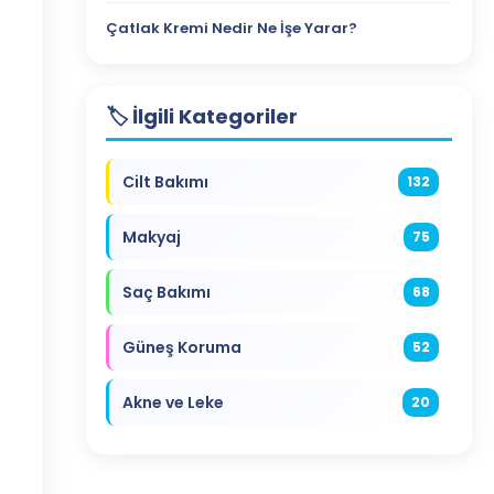
Çatlak Kremi Nedir Ne İşe Yarar?
🏷️ İlgili Kategoriler
Cilt Bakımı
132
Makyaj
75
Saç Bakımı
68
Güneş Koruma
52
Akne ve Leke
20