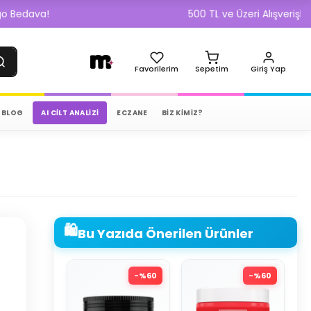
500 TL ve Üzeri Alışverişlerde Kargo
Favorilerim
Sepetim
Giriş Yap
BLOG
AI CILT ANALIZI
ECZANE
BİZ KİMİZ?
🛍️
Bu Yazıda Önerilen Ürünler
-%
60
-%
60