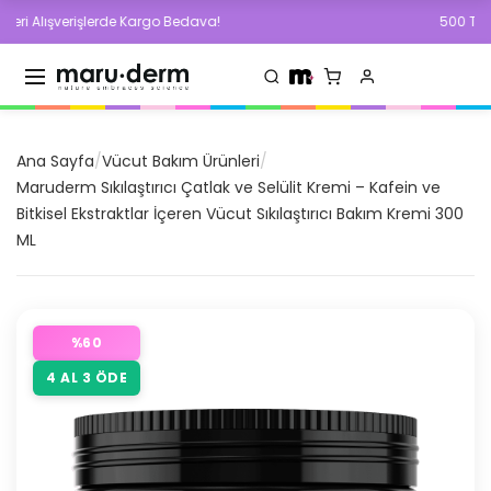
lışverişlerde Kargo Bedava!
500 TL ve Üzeri
Ana Sayfa
/
Vücut Bakım Ürünleri
/
Maruderm Sıkılaştırıcı Çatlak ve Selülit Kremi – Kafein ve
Bitkisel Ekstraktlar İçeren Vücut Sıkılaştırıcı Bakım Kremi 300
ML
%
60
4 AL 3 ÖDE