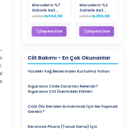
Maruderm %7
Maruderm %2
Glikolik Asit
Salisilik Asit
Aydınlatıcı Tonik
(BHA) Gözenek
₺340,00
₺260,00
₺850,00
₺650,00
– Leke Karşıtı ve
Sıkılaştırıcı
Cilt Yenileyici
Tonik – Siyah
AHA Tonik 250
Nokta Karşıtı
Sepete Ekle
Sepete Ekle
ML
Arındırıcı Tonik
250 ML
Cilt Bakımı
- En Çok Okunanlar
in
.
Yüzdeki Yağ Bezlerinden Kurtulma Yolları
l
e
Sigaranın Cilde Zararları Nelerdir?
Sigaranın Cilt Üzerindeki Etkileri
Cildi Ölü Deriden Arındırmak İçin Ne Yapmak
Gerekir?
Keratosis Pilaris (Tavuk Derisi) İçin