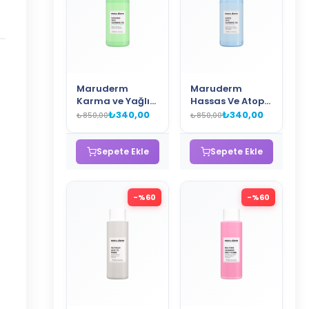
Maruderm
Maruderm
Karma ve Yağlı
Hassas Ve Atopik
Ciltlere Özel
Ciltler İçin Yüz
₺340,00
₺340,00
₺850,00
₺850,00
Salisilik Asit Yüz
Temizleme Jeli
Temizleme Jeli
400 ML
400 ML
Sepete Ekle
Sepete Ekle
-%
60
-%
60