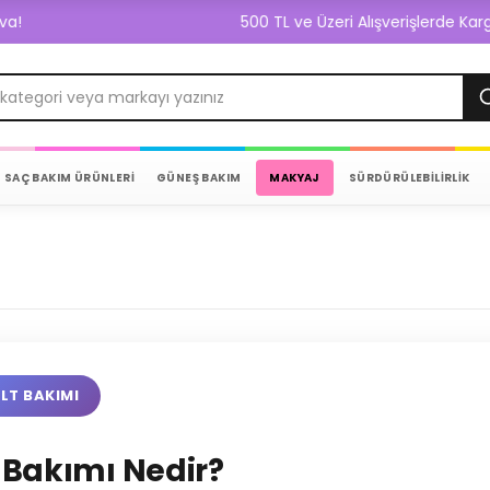
500 TL ve Üzeri Alışverişlerde Kargo Bedava
SAÇ BAKIM ÜRÜNLERİ
GÜNEŞ BAKIM
MAKYAJ
SÜRDÜRÜLEBİLİRLİK
ILT BAKIMI
t Bakımı Nedir?