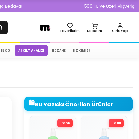
!
500 TL ve Üzeri Alışverişlerde Kargo
Favorilerim
Sepetim
Giriş Yap
BLOG
AI CILT ANALIZI
ECZANE
BİZ KİMİZ?
🛍️
Bu Yazıda Önerilen Ürünler
-%
60
-%
60