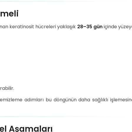
emeli
unan keratinosit hücreleri yaklaşık
28–35 gün
içinde yüzey
abilir.
temizleme adımları bu döngünün daha sağlıklı işlemesin
mel Aşamaları