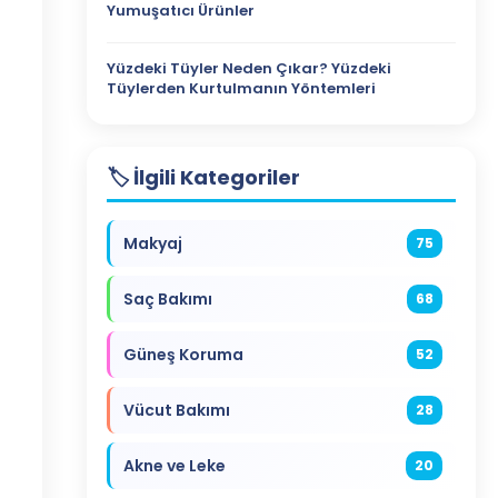
Yumuşatıcı Ürünler
Yüzdeki Tüyler Neden Çıkar? Yüzdeki
Tüylerden Kurtulmanın Yöntemleri
🏷️ İlgili Kategoriler
Makyaj
75
Saç Bakımı
68
Güneş Koruma
52
Vücut Bakımı
28
Akne ve Leke
20