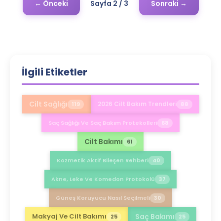
← Önceki
Sayfa
2
/
3
Sonraki →
İlgili Etiketler
Cilt Sağlığı
2026 Cilt Bakım Trendleri
119
88
Saç Sağlığı Ve Saç Bakım Protekolleri
68
Cilt Bakımı
61
Kozmetik Aktif Bileşen Rehberi
40
Akne, Leke Ve Komedon Protokolü
37
Güneş Koruyucu Nasıl Seçilmeli
30
Saç Bakımı
Makyaj Ve Cilt Bakımı
25
25