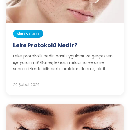
Akne Ve Leke
Leke Protokolü Nedir?
Leke protokolü nedir, nasıl uygulanır ve gerçekten
işe yarar mı? Güneş lekesi, melazma ve akne
sonrası izlerde bilimsel olarak kanıtlanmış aktif
içeriklerle oluşturulan adım adım leke bakım rutini,
klinik çalışmalar ve doğru ürün kullanım stratejileri
20 Şubat 2026
bu rehberde.