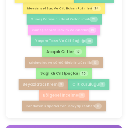
Mevsimsel Saç Ve Cilt Bakım Rutinleri
24
Güneş Koruyucu Nasıl Kullanılmalı
21
Güneş Sonrası Bakım Ve Onarım
19
Yaşam Tarzı Ve Cilt Sağlığı
19
Atopik Ciltler
17
Minimalist Ve Sürdürülebilir Güzellik
13
Sağlıklı Cilt Ipuçları
10
Beyazlatıcı Krem
Cilt Kuruluğu
9
9
Bölgesel İncelme
8
Fondöten Kapatıcı Ten Makyajı Rehberi
8