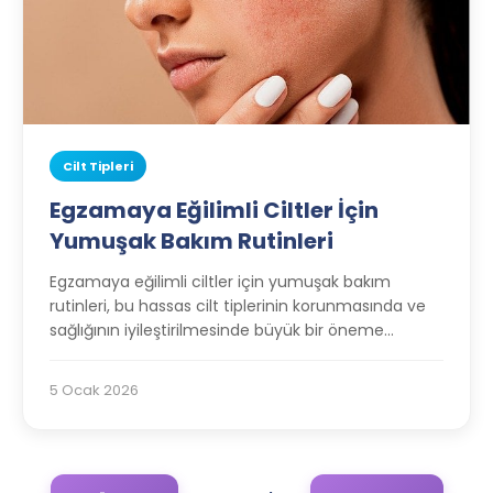
Cilt Tipleri
Egzamaya Eğilimli Ciltler İçin
Yumuşak Bakım Rutinleri
Egzamaya eğilimli ciltler için yumuşak bakım
rutinleri, bu hassas cilt tiplerinin korunmasında ve
sağlığının iyileştirilmesinde büyük bir öneme
sahiptir. Bu tür ciltlerde tahriş ve kuruluk sıkça
görüldüğünden nazik ürünlerin tercih edilmesi
5 Ocak 2026
gerekmektedir.