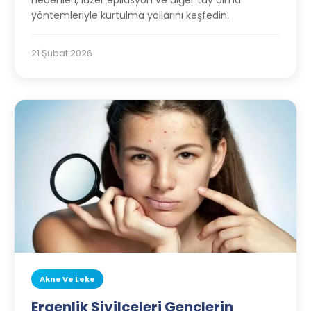
nedenleri, lazer epilasyon ve diğer tüy alma
yöntemleriyle kurtulma yollarını keşfedin.
21 Şubat 2026
Akne Ve Leke
Ergenlik Sivilceleri Gençlerin