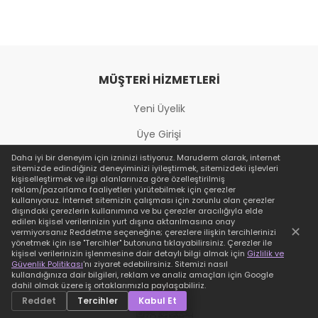
MÜŞTERI HIZMETLERI
Yeni Üyelik
Üye Girişi
Daha iyi bir deneyim için izninizi istiyoruz.
Maruderm
olarak, internet
Şifremi Unuttum
sitemizde edindiğiniz deneyiminizi iyileştirmek, sitemizdeki işlevleri
kişiselleştirmek ve ilgi alanlarınıza göre özelleştirilmiş
İletişim Bilgileri
reklam/pazarlama faaliyetleri yürütebilmek için çerezler
kullanıyoruz. İnternet sitemizin çalışması için zorunlu olan çerezler
Sipariş Takibi
dışındaki çerezlerin kullanımına ve bu çerezler aracılığıyla elde
edilen kişisel verilerinizin yurt dışına aktarılmasına onay
✕
vermiyorsanız Reddetme seçeneğine; çerezlere ilişkin tercihlerinizi
yönetmek için ise "Tercihler" butonuna tıklayabilirsiniz. Çerezler ile
kişisel verilerinizin işlenmesine dair detaylı bilgi almak için
Gizlilik ve
Güvenlik Politikası
'nı ziyaret edebilirsiniz. Sitemizi nasıl
kullandığınıza dair bilgileri, reklam ve analiz amaçları için Google
dahil olmak üzere iş ortaklarımızla paylaşabiliriz.
Reddet
Tercihler
Kabul Et