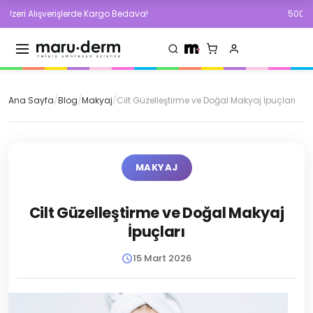
işlerde Kargo Bedava!
500 TL ve Üzeri Alışv
Ana Sayfa
/
Blog
/
Makyaj
/
Cilt Güzelleştirme ve Doğal Makyaj İpuçları
MAKYAJ
Cilt Güzelleştirme ve Doğal Makyaj
İpuçları
15 Mart 2026