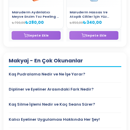
Maruderm Aydınlatıcı
Maruderm Hassas Ve
Meyve Enzim Toz Peeling –
Atopik Ciltler İçin Yüz
%3 Vitamin C + %0.5 Ferulic
Temizleme Jeli 400 ML
₺280,00
₺340,00
₺700,00
₺850,00
Acid + %0.2 Kojic Acid Yüz
Peelingi 60 GR
Sepete Ekle
Sepete Ekle
Makyaj
- En Çok Okunanlar
Kaş Pudralama Nedir ve Ne İşe Yarar?
Dipliner ve Eyeliner Arasındaki Fark Nedir?
Kaş Silme İşlemi Nedir ve Kaç Seans Sürer?
Kalıcı Eyeliner Uygulaması Hakkında Her Şey!