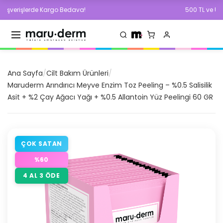
rişlerde Kargo Bedava!
500 TL ve Üzeri Alı
Ana Sayfa
/
Cilt Bakım Ürünleri
/
Maruderm Arındırıcı Meyve Enzim Toz Peeling – %0.5 Salisilik
Asit + %2 Çay Ağacı Yağı + %0.5 Allantoin Yüz Peelingi 60 GR
ÇOK SATAN
%
60
4 AL 3 ÖDE