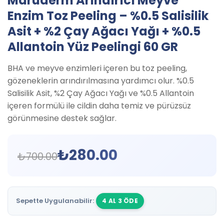
Maruderm Arındırıcı Meyve
Enzim Toz Peeling – %0.5 Salisilik
Asit + %2 Çay Ağacı Yağı + %0.5
Allantoin Yüz Peelingi 60 GR
BHA ve meyve enzimleri içeren bu toz peeling,
gözeneklerin arındırılmasına yardımcı olur. %0.5
Salisilik Asit, %2 Çay Ağacı Yağı ve %0.5 Allantoin
içeren formülü ile cildin daha temiz ve pürüzsüz
görünmesine destek sağlar.
₺
280.00
₺
700.00
Sepette Uygulanabilir:
4 AL 3 ÖDE