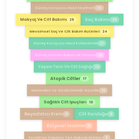
Güneş Koruyucu Nasıl Seçilmeli
30
Saç Bakımı
Makyaj Ve Cilt Bakımı
25
25
Mevsimsel Saç Ve Cilt Bakım Rutinleri
24
Güneş Koruyucu Nasıl Kullanılmalı
21
Güneş Sonrası Bakım Ve Onarım
19
Yaşam Tarzı Ve Cilt Sağlığı
19
Atopik Ciltler
17
Minimalist Ve Sürdürülebilir Güzellik
13
Sağlıklı Cilt Ipuçları
10
Beyazlatıcı Krem
Cilt Kuruluğu
9
9
Bölgesel İncelme
8
Fondöten Kapatıcı Ten Makyajı Rehberi
8