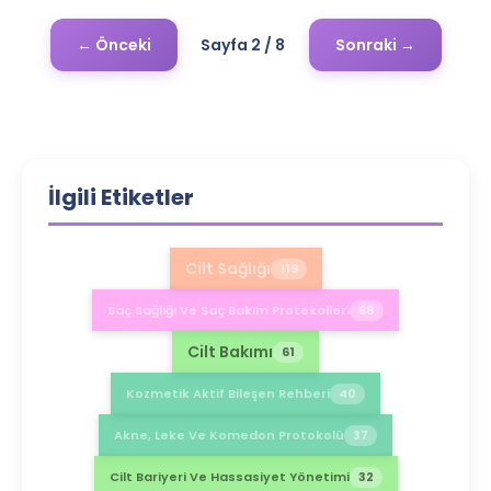
← Önceki
Sayfa
2
/
8
Sonraki →
İlgili Etiketler
Cilt Sağlığı
119
Saç Sağlığı Ve Saç Bakım Protekolleri
68
Cilt Bakımı
61
Kozmetik Aktif Bileşen Rehberi
40
Akne, Leke Ve Komedon Protokolü
37
Cilt Bariyeri Ve Hassasiyet Yönetimi
32