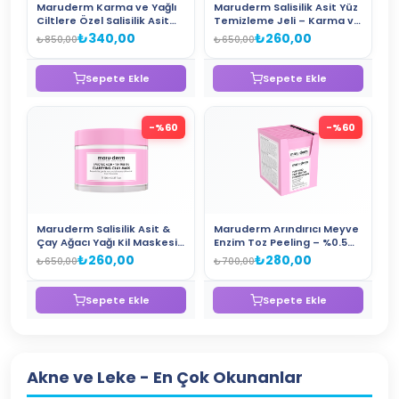
Maruderm Karma ve Yağlı
Maruderm Salisilik Asit Yüz
Ciltlere Özel Salisilik Asit
Temizleme Jeli – Karma ve
Yüz Temizleme Jeli 400 ML
Yağlı Ciltler İçin Gözenek
₺340,00
₺260,00
₺850,00
₺650,00
Arındırıcı Yüz Temizleyici
200 ML
Sepete Ekle
Sepete Ekle
-%
60
-%
60
Maruderm Salisilik Asit &
Maruderm Arındırıcı Meyve
Çay Ağacı Yağı Kil Maskesi
Enzim Toz Peeling – %0.5
– Siyah Nokta ve Gözenek
Salisilik Asit + %2 Çay Ağacı
₺260,00
₺280,00
₺650,00
₺700,00
Karşıtı Arındırıcı Yüz
Yağı + %0.5 Allantoin Yüz
Maskesi 100 ML
Peelingi 60 GR
Sepete Ekle
Sepete Ekle
Akne ve Leke
- En Çok Okunanlar