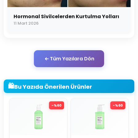
Hormonal Sivilcelerden Kurtulma Yolları
11 Mart 2026
Tüm Yazılara Dön
🛍️
Bu Yazıda Önerilen Ürünler
-%
60
-%
60