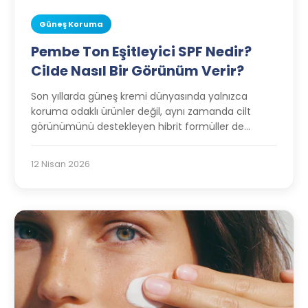
Güneş Koruma
Pembe Ton Eşitleyici SPF Nedir?
Cilde Nasıl Bir Görünüm Verir?
Son yıllarda güneş kremi dünyasında yalnızca
koruma odaklı ürünler değil, aynı zamanda cilt
görünümünü destekleyen hibrit formüller de
oldukça popüler hale geldi. Özellikle Kore güzellik
trendlerinin yükselmesiyle birlikte artık kullanıcılar
12 Nisan 2026
yalnızca yüksek SPF koruması değil; aynı zamanda
daha canlı, daha sağlıklı ve daha dengeli görünen
bir cilt etkisi de arıyor.