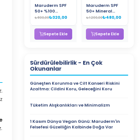
Maruderm SPF
Maruderm SPF
50+ %100
50+ Mineral
Mineral Filtre
Filtre Güneş
₺320,00
₺480,00
₺800,00
₺1.200,00
Güneş Kremi
Spreyi PA++++ –
PA++++ – Zinc
Hassas Ciltler
Oxide İçeren
İçin Zinc Oxide
Sepete Ekle
Sepete Ekle
Yüksek Koruyucu
İçeren
Mineral
Sunscreen Spray
Sunscreen 50 ML
200 ML
Sürdürülebilirlik
- En Çok
Okunanlar
Güneşten Korunma ve Cilt Kanseri Riskini
Azaltma: Cildini Koru, Geleceğini Koru
.
iz
Tüketim Alışkanlıkları ve Minimalizm
e
1 Kasım Dünya Vegan Günü: Maruderm'in
Felsefesi Güzelliğin Kalbinde Doğa Var
.