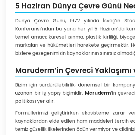
5 Haziran Dünya Çevre Günü Nedi
Dünya Çevre Günü, 1972 yılında İsveç’in Stoc
Konferansı’ndan bu yana her yıl 5 Haziran’da kür
temel amacı; küresel ısınma, plastik kirliliği, biyoç
markaları ve hükümetleri harekete geçirmektir. Her
bizlere gezegenimizin kaynaklarının sınırsız olmadığ
Maruderm’in Çevreci Yaklaşımı ve
Bizim için sürdürülebilirlik, dönemsel bir kampa
uzanan bir iş yapış biçimidir.
Maruderm
’in çevrec
politikası yer alır.
Formüllerimizi geliştirirken ekosisteme zarar ve
kaynaklardan elde edilen ham maddeleri tercih ed
temiz güzellik ilkelerinden ödün vermiyor ve cildini