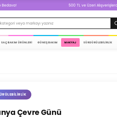
va!
500 TL ve Üzeri Alışverişlerde Ka
SAÇ BAKIM ÜRÜNLERİ
GÜNEŞ BAKIM
MAKYAJ
SÜRDÜRÜLEBİLİRLİK
RÜLEBILIRLIK
ünya Çevre Günü