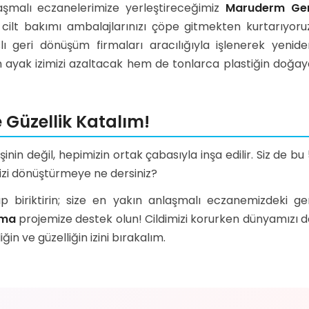
aşmalı eczanelerimize yerleştireceğimiz
Maruderm Ger
cilt bakımı ambalajlarınızı çöpe gitmekten kurtarıyoruz
ı geri dönüşüm firmaları aracılığıyla işlenerek yenide
ayak izimizi azaltacak hem de tonlarca plastiğin doğay
 Güzellik Katalım!
inin değil, hepimizin ortak çabasıyla inşa edilir. Siz de bu
nizi dönüştürmeye ne dersiniz?
yıp biriktirin; size en yakın anlaşmalı eczanemizdeki ge
kma
projemize destek olun! Cildimizi korurken dünyamızı d
in ve güzelliğin izini bırakalım.