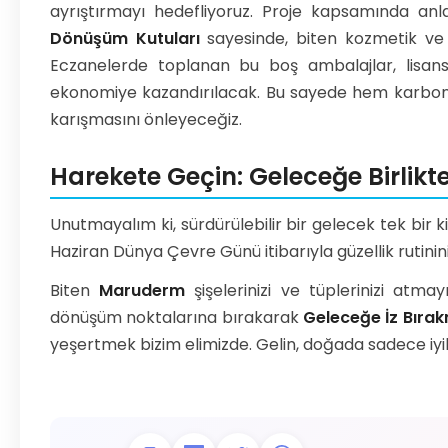
ayrıştırmayı hedefliyoruz. Proje kapsamında anl
Dönüşüm Kutuları
sayesinde, biten kozmetik ve 
Eczanelerde toplanan bu boş ambalajlar, lisansl
ekonomiye kazandırılacak. Bu sayede hem karbon 
karışmasını önleyeceğiz.
Harekete Geçin: Geleceğe Birlikte
Unutmayalım ki, sürdürülebilir bir gelecek tek bir kiş
Haziran Dünya Çevre Günü itibarıyla güzellik rutini
Biten
Maruderm
şişelerinizi ve tüplerinizi atma
dönüşüm noktalarına bırakarak
Geleceğe İz Bıra
yeşertmek bizim elimizde. Gelin, doğada sadece iyiliğ