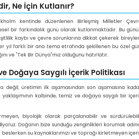
r, Ne İçin Kutlanır?
kholm kentinde düzenlenen Birleşmiş Milletler Çevr
esel bir farkındalık günü olarak kutlanmaktadır. Bu günü
eşitlilik kaybı ve çevre sorunlarına dikkat çekerek bireyler
 yıl farklı bir ana tema etrafında şekillenen bu özel gü
ını ve "Tek Bir Dünya"mız olduğunu hatırlatır.
 Doğaya Saygılı İçerik Politikası
nya değil; üretimin ilk aşamasından son aşamasına kada
i yaklaşımının kalbinde, temiz ve doğaya saygılı bir içer
rmeyen, biyolojik olarak parçalanabilir ve sürdürülebili
iyoruz. Doğanın bize sunduğu zenginlikleri korumak adına
zi beslerken su kaynaklarımızı ve toprağı kirletmeyen içer