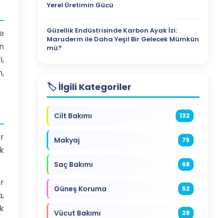
Yerel Üretimin Gücü
Güzellik Endüstrisinde Karbon Ayak İzi:
e
Maruderm ile Daha Yeşil Bir Gelecek Mümkün
n
mü?
i,
n,
🏷️ İlgili Kategoriler
Cilt Bakımı
132
r
Makyaj
75
ik
Saç Bakımı
68
r
Güneş Koruma
52
,
ik
Vücut Bakımı
28