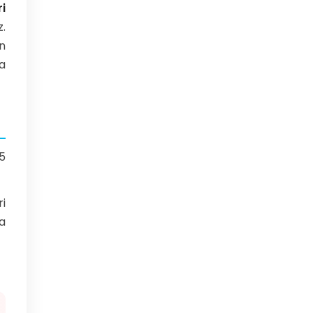
i
.
n
a
 5
ri
a