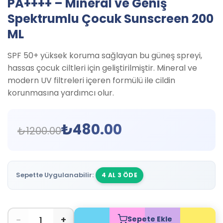
PA++++ – Mineral ve Geniş
Spektrumlu Çocuk Sunscreen 200
ML
SPF 50+ yüksek koruma sağlayan bu güneş spreyi,
hassas çocuk ciltleri için geliştirilmiştir. Mineral ve
modern UV filtreleri içeren formülü ile cildin
korunmasına yardımcı olur.
₺
480.00
₺
1200.00
Sepette Uygulanabilir:
4 AL 3 ÖDE
−
+
Sepete Ekle