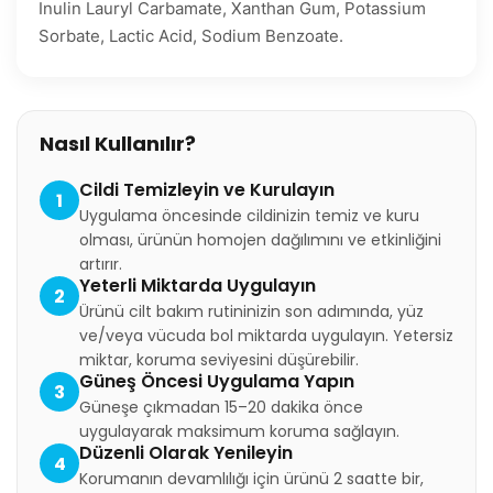
Inulin Lauryl Carbamate, Xanthan Gum, Potassium
Sorbate, Lactic Acid, Sodium Benzoate.
Nasıl Kullanılır?
Cildi Temizleyin ve Kurulayın
1
Uygulama öncesinde cildinizin temiz ve kuru
olması, ürünün homojen dağılımını ve etkinliğini
artırır.
Yeterli Miktarda Uygulayın
2
Ürünü cilt bakım rutininizin son adımında, yüz
ve/veya vücuda bol miktarda uygulayın. Yetersiz
miktar, koruma seviyesini düşürebilir.
Güneş Öncesi Uygulama Yapın
3
Güneşe çıkmadan 15–20 dakika önce
uygulayarak maksimum koruma sağlayın.
Düzenli Olarak Yenileyin
4
Korumanın devamlılığı için ürünü 2 saatte bir,