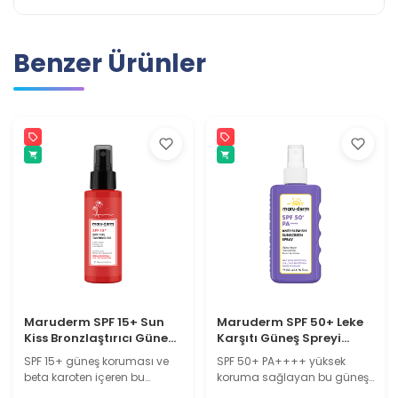
Benzer Ürünler
Maruderm SPF 15+ Sun
Maruderm SPF 50+ Leke
Kiss Bronzlaştırıcı Güneş
Karşıtı Güneş Spreyi
Yağı – Beta Karoten ve
PA++++ – Alpha Arbutin
SPF 15+ güneş koruması ve
SPF 50+ PA++++ yüksek
Bitkisel Yağlar İçeren
İçeren Aydınlatıcı
beta karoten içeren bu
koruma sağlayan bu güneş
Tanning Oil 100 ML
Sunscreen Spray 200 ML
bronzlaştırıcı güneş yağı,
spreyi, Alpha Arbutin ve