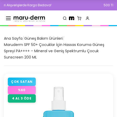
lışverişlerde Kargo Bedava!
500 TL ve Üzeri
Ana Sayfa
/
Güneş Bakım Ürünleri
/
Maruderm SPF 50+ Çocuklar İçin Hassas Koruma Güneş
Spreyi PA++++ – Mineral ve Geniş Spektrumlu Çocuk
Sunscreen 200 ML
ÇOK SATAN
%
60
4 AL 3 ÖDE