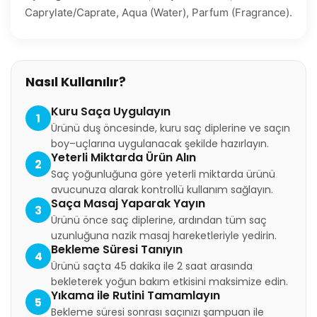
Caprylate/Caprate, Aqua (Water), Parfum (Fragrance).
Nasıl Kullanılır?
Kuru Saça Uygulayın
1
Ürünü duş öncesinde, kuru saç diplerine ve saçın
boy–uçlarına uygulanacak şekilde hazırlayın.
Yeterli Miktarda Ürün Alın
2
Saç yoğunluğuna göre yeterli miktarda ürünü
avucunuza alarak kontrollü kullanım sağlayın.
Saça Masaj Yaparak Yayın
3
Ürünü önce saç diplerine, ardından tüm saç
uzunluğuna nazik masaj hareketleriyle yedirin.
Bekleme Süresi Tanıyın
4
Ürünü saçta 45 dakika ile 2 saat arasında
bekleterek yoğun bakım etkisini maksimize edin.
Yıkama ile Rutini Tamamlayın
5
Bekleme süresi sonrası saçınızı şampuan ile