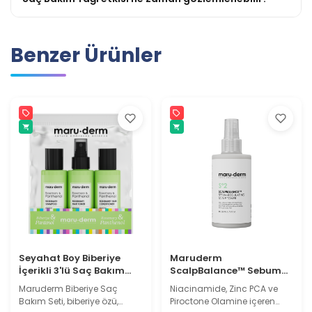
Benzer Ürünler
Seyahat Boy Biberiye
Maruderm
İçerikli 3'lü Saç Bakım
ScalpBalance™ Sebum
Seti | Sülfatsız | Tuzsuz
Dengeleyici Kepek Karşıtı
Maruderm Biberiye Saç
Niacinamide, Zinc PCA ve
Saç Derisi Toniği – Yağlı
Bakım Seti, biberiye özü,
Piroctone Olamine içeren
Saç Derisi İçin Arındırıcı