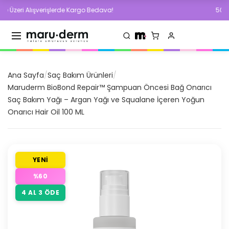
ri Alışverişlerde Kargo Bedava!
500 TL ve Ü
Ana Sayfa
/
Saç Bakım Ürünleri
/
Maruderm BioBond Repair™ Şampuan Öncesi Bağ Onarıcı
Saç Bakım Yağı – Argan Yağı ve Squalane İçeren Yoğun
Onarıcı Hair Oil 100 ML
YENİ
%
60
4 AL 3 ÖDE