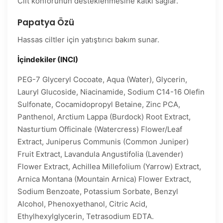
Cilt konforunun desteklenmesine katkı sağlar.
Papatya Özü
Hassas ciltler için yatıştırıcı bakım sunar.
İçindekiler (INCI)
PEG-7 Glyceryl Cocoate, Aqua (Water), Glycerin,
Lauryl Glucoside, Niacinamide, Sodium C14-16 Olefin
Sulfonate, Cocamidopropyl Betaine, Zinc PCA,
Panthenol, Arctium Lappa (Burdock) Root Extract,
Nasturtium Officinale (Watercress) Flower/Leaf
Extract, Juniperus Communis (Common Juniper)
Fruit Extract, Lavandula Angustifolia (Lavender)
Flower Extract, Achillea Millefolium (Yarrow) Extract,
Arnica Montana (Mountain Arnica) Flower Extract,
Sodium Benzoate, Potassium Sorbate, Benzyl
Alcohol, Phenoxyethanol, Citric Acid,
Ethylhexylglycerin, Tetrasodium EDTA.