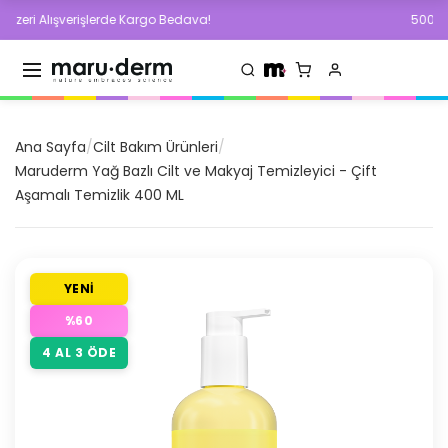
 Alışverişlerde Kargo Bedava!
500 TL ve Üze
Ana Sayfa
/
Cilt Bakım Ürünleri
/
Maruderm Yağ Bazlı Cilt ve Makyaj Temizleyici - Çift
Aşamalı Temizlik 400 ML
YENİ
%
60
4 AL 3 ÖDE