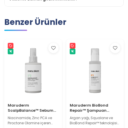
Benzer Ürünler
Maruderm
Maruderm BioBond
ScalpBalance™ Sebum
Repair™ Şampuan
Dengeleyici Kepek Karşıtı
Öncesi Bağ Onarıcı Saç
Niacinamide, Zinc PCA ve
Argan yağı, Squalane ve
Saç Derisi Toniği – Yağlı
Bakım Yağı – Argan Yağı
Piroctone Olamine içeren
BioBond Repair™ teknolojisi
Saç Derisi İçin Arındırıcı
ve Squalane İçeren