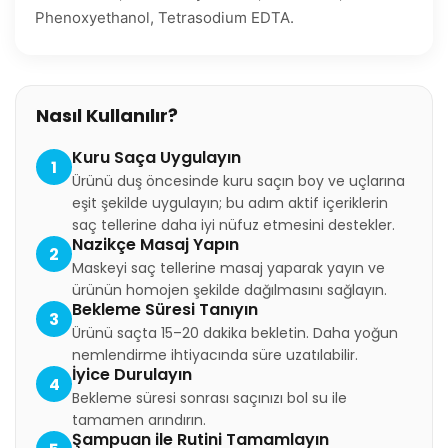
Phenoxyethanol, Tetrasodium EDTA.
Nasıl Kullanılır?
Kuru Saça Uygulayın
1
Ürünü duş öncesinde kuru saçın boy ve uçlarına
eşit şekilde uygulayın; bu adım aktif içeriklerin
saç tellerine daha iyi nüfuz etmesini destekler.
Nazikçe Masaj Yapın
2
Maskeyi saç tellerine masaj yaparak yayın ve
ürünün homojen şekilde dağılmasını sağlayın.
Bekleme Süresi Tanıyın
3
Ürünü saçta 15–20 dakika bekletin. Daha yoğun
nemlendirme ihtiyacında süre uzatılabilir.
İyice Durulayın
4
Bekleme süresi sonrası saçınızı bol su ile
tamamen arındırın.
Şampuan ile Rutini Tamamlayın