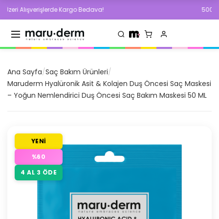
 Alışverişlerde Kargo Bedava!
500 TL ve Üze
Ana Sayfa
/
Saç Bakım Ürünleri
/
Maruderm Hyalüronik Asit & Kolajen Duş Öncesi Saç Maskesi
– Yoğun Nemlendirici Duş Öncesi Saç Bakım Maskesi 50 ML
YENİ
%
60
4 AL 3 ÖDE