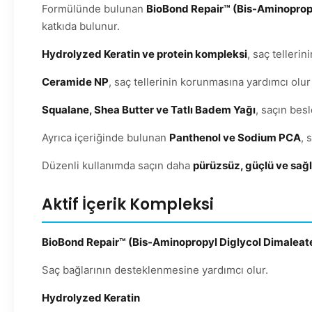
Formülünde bulunan
BioBond Repair™ (Bis-Aminopropy
katkıda bulunur.
Hydrolyzed Keratin ve protein kompleksi
, saç telleri
Ceramide NP
, saç tellerinin korunmasına yardımcı olu
Squalane, Shea Butter ve Tatlı Badem Yağı
, saçın bes
Ayrıca içeriğinde bulunan
Panthenol ve Sodium PCA
, 
Düzenli kullanımda saçın daha
pürüzsüz, güçlü ve sağ
Aktif İçerik Kompleksi
BioBond Repair™ (Bis-Aminopropyl Diglycol Dimaleat
Saç bağlarının desteklenmesine yardımcı olur.
Hydrolyzed Keratin