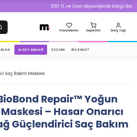
500 TL ve Üzeri Alışverişlerde Kargo Bedava!
Favorilerim
Sepetim
Giriş Yap
BLOG
AI CILT ANALIZI
ECZANE
BİZ KİMİZ?
ici Saç Bakım Maskesi
ioBond Repair™ Yoğun
 Maskesi – Hasar Onarıcı
ağ Güçlendirici Saç Bakım