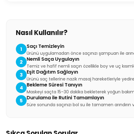
Nasıl Kullanılır?
Saçı Temizleyin
1
Ürünü uygulamadan önce saçınızı şampuan ile arındı
Nemli Saça Uygulayın
2
Temiz ve hafif nemli saçın özellikle boy ve uç kısım
Eşit Dağıtım Sağlayın
3
Ürünü saç tellerine nazik masaj hareketleriyle yedir
Bekleme Süresi Tanıyın
4
Maskeyi saçta 15–30 dakika bekleterek yoğun bakım 
Durulama ile Rutini Tamamlayın
5
Süre sonunda saçınızı bol su ile tamamen arındırın 
Sıkça Sorulan Sorular