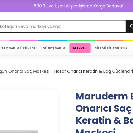
500 TL ve Üzeri Alışverişlerde Kargo Bedava!
SAÇ BAKIM ÜRÜNLERİ
GÜNEŞ BAKIM
MAKYAJ
SÜRDÜRÜLEBİLİRLİK
n Onarıcı Saç Maskesi – Hasar Onarıcı Keratin & Bağ Güçlendir
Maruderm B
Onarıcı Saç
Keratin & B
Maskesi