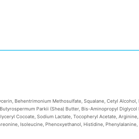
lycerin, Behentrimonium Methosulfate, Squalane, Cetyl Alcoho
 Butyrospermum Parkii (Shea) Butter, Bis-Aminopropyl Diglycol
Glyceryl Cocoate, Sodium Lactate, Tocopheryl Acetate, Arginine
 Threonine, Isoleucine, Phenoxyethanol, Histidine, Phenylalanine