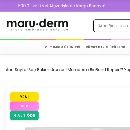
500 TL ve Üzeri Alışverişlerde Kargo Bedava!
CİLT BAKIM ÜRÜNLERİ
VÜCUT BAKIM ÜRÜNLERİ
Ana Sayfa
/
Saç Bakım Ürünleri
/
Maruderm BioBond Repair™ Yoğu
YENİ
%
60
4 AL 3 ÖDE