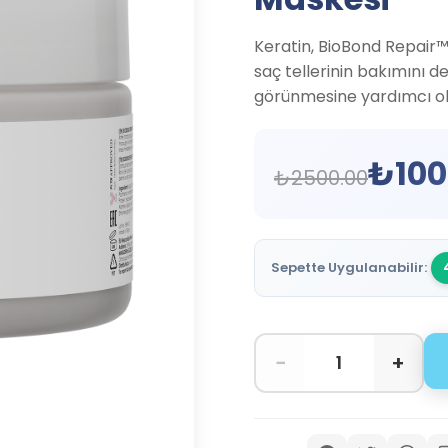
Keratin, BioBond Repair™
saç tellerinin bakımını d
görünmesine yardımcı ol
₺
100
₺
2500.00
Sepette Uygulanabilir:
−
+