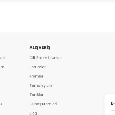
ALIŞVERIŞ
esi
Cilt Bakım Ürünleri
ması
Serumlar
Kremler
Temizleyiciler
Tonikler
E-
u
Güneş Kremleri
Blog