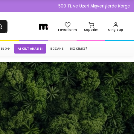
500 TL ve Üzeri Alışverişlerde Kargo Bedava
Favorilerim
Sepetim
Giriş Yap
BLOG
AI CILT ANALIZI
ECZANE
BİZ KİMİZ?